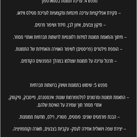
מפגש 4: עריכת תמונות בסמארטפון
– סקירת אפליקציות עריכה חינמיות ומקצועיות לעריכת סטילס ווידאו.
– תיקון צבעים, איזון לבן, חידוד ושיפור פרטים.
– חיתוך והתאמת תמונות למידות רלוונטיות לרשתות חברתיות ואתרי מסחר.
– הוספת פילטרים (פריסטים) לשיפור האווירה והאחידות של התמונות.
– תרגול עריכה על תמונות שצולמו במהלך המפגשים הקודמים.
מפגש 5: שימוש בתמונות ושיווק ברשתות חברתיות
– התאמת תמונות וסרטונים לפלטפורמות שונות: אינסטגרם, פייסבוק, טיקטוק,
אתרי מסחר תוך שמירה על האיכות שלהם.
– הבנת פורמטים שונים: פוסטים, סטוריז, רילס, מודעות ממומנות.
– יצירת שפה ויזואלית אחידה לעסק- עקביות בצבעים, תאורה וקומפוזיציה.